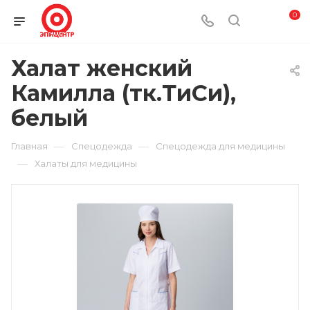
0
Халат женский
Камилла (тк.ТиСи),
белый
—
—
Главная
Спецодежда
Спецодежда для медицины
—
Халаты для медицины