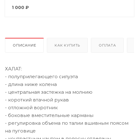
1 000
₽
ОПИСАНИЕ
КАК КУПИТЬ
ОПЛАТА
Д
ХАЛАТ:
- полуприлегающего силуэта
- длина ниже колена
- центральная застежка на молнию
- короткий втачной рукав
- отложной воротник
- боковые вместительные карманы
- регулировка объема по талии вшивным поясом
на пуговице
- контрастным кантом в полоску отделаны