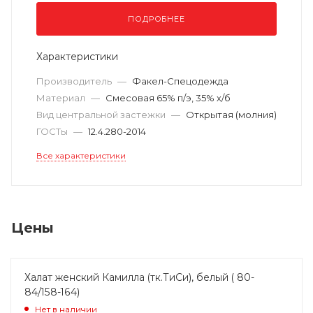
ПОДРОБНЕЕ
Характеристики
Производитель
—
Факел-Спецодежда
Материал
—
Смесовая 65% п/э, 35% х/б
Вид центральной застежки
—
Открытая (молния)
ГОСТы
—
12.4.280-2014
Все характеристики
Цены
Халат женский Камилла (тк.ТиСи), белый ( 80-
84/158-164)
Нет в наличии