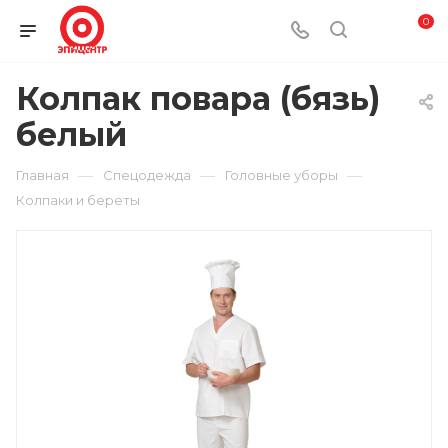
0
Колпак повара (бязь)
белый
—
—
—
Главная
Спецодежда
Головные уборы
Колпаки и береты