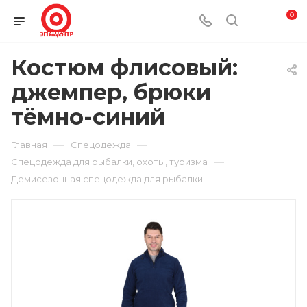
0
Костюм флисовый:
джемпер, брюки
тёмно-синий
—
—
Главная
Спецодежда
—
Спецодежда для рыбалки, охоты, туризма
Демисезонная спецодежда для рыбалки