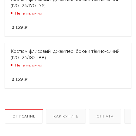
(120-124/170-176)
Нет в наличии
2 159
₽
Костюм флисовый: джемпер, брюки тёмно-синий
(120-124/182-188)
Нет в наличии
2 159
₽
ОПИСАНИЕ
КАК КУПИТЬ
ОПЛАТА
Д