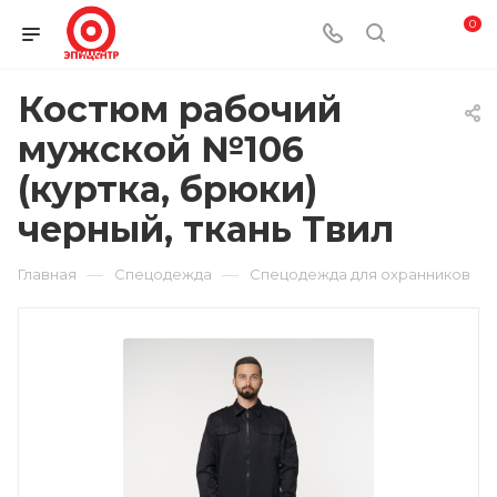
0
Костюм рабочий
мужской №106
(куртка, брюки)
черный, ткань Твил
—
—
Главная
Спецодежда
Спецодежда для охранников