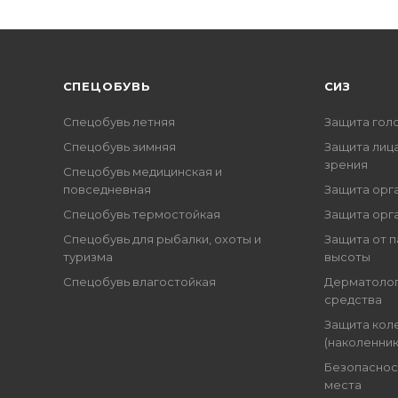
CПЕЦОБУВЬ
СИЗ
Спецобувь летняя
Защита гол
Спецобувь зимняя
Защита лица
зрения
Спецобувь медицинская и
повседневная
Защита орг
Спецобувь термостойкая
Защита орг
Спецобувь для рыбалки, охоты и
Защита от п
туризма
высоты
Спецобувь влагостойкая
Дерматоло
средства
Защита кол
(наколенник
Безопаснос
места