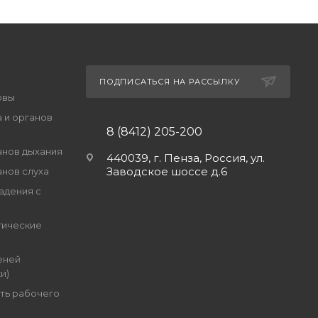
ПОДПИСАТЬСЯ НА РАССЫЛКУ
овы
 и органов
8 (8412) 205-200
анов дыхания
440039, г. Пенза, Россия, ул.
Заводское шоссе д.6
анов слуха
адения с
гические
еней
и)
ть рабочего