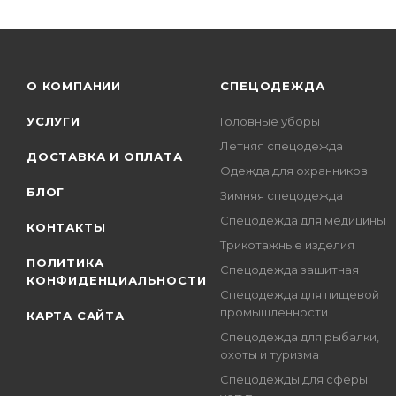
О КОМПАНИИ
СПЕЦОДЕЖДА
УСЛУГИ
Головные уборы
Летняя спецодежда
ДОСТАВКА И ОПЛАТА
Одежда для охранников
БЛОГ
Зимняя спецодежда
Спецодежда для медицины
КОНТАКТЫ
Трикотажные изделия
ПОЛИТИКА
Спецодежда защитная
КОНФИДЕНЦИАЛЬНОСТИ
Спецодежда для пищевой
промышленности
КАРТА САЙТА
Спецодежда для рыбалки,
охоты и туризма
Спецодежды для сферы