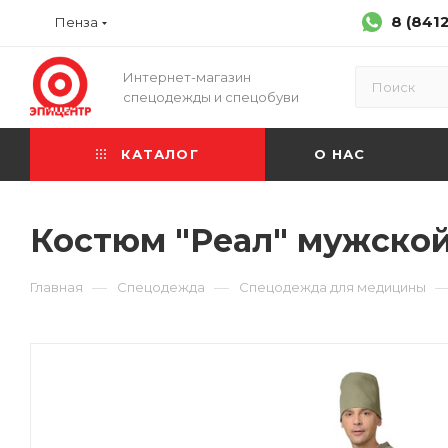
8 (841
Пенза
Интернет-магазин
спецодежды и спецобуви
КАТАЛОГ
О НАС
Костюм "Реал" мужской:
—
—
Главная
Спецодежда
Спецодежда для медицины