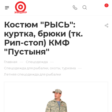
0
Костюм "РЫСЬ":
куртка, брюки (тк.
Рип-стоп) КМФ
"Пустыня"
—
—
Главная
Спецодежда
—
Спецодежда для рыбалки, охоты, туризма
Летняя спецодежда для рыбалки