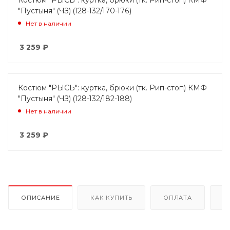
"Пустыня" (ЧЗ) (128-132/170-176)
Нет в наличии
3 259
₽
Костюм "РЫСЬ": куртка, брюки (тк. Рип-стоп) КМФ
"Пустыня" (ЧЗ) (128-132/182-188)
Нет в наличии
3 259
₽
ОПИСАНИЕ
КАК КУПИТЬ
ОПЛАТА
Д