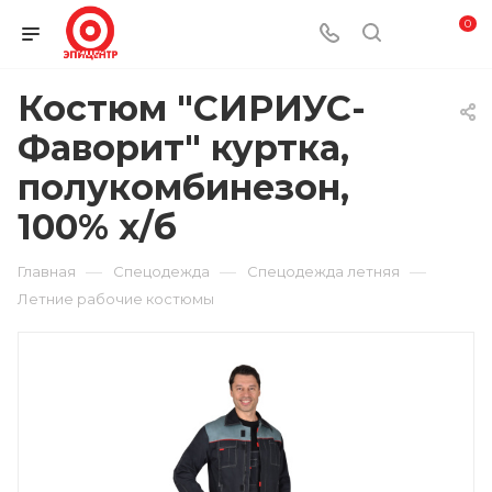
0
Костюм "СИРИУС-
Фаворит" куртка,
полукомбинезон,
100% х/б
—
—
—
Главная
Спецодежда
Спецодежда летняя
Летние рабочие костюмы