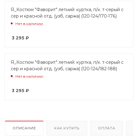
Я_Костюм "Фаворит" летний: куртка, п/к. т-серый с
сер и красной отд. (узб, саржа) (120-124/170-176)
Нет в наличии
3 295
₽
Я_Костюм "Фаворит" летний: куртка, п/к. т-серый с
сер и красной отд. (узб, саржа) (120-124/182-188)
Нет в наличии
3 295
₽
ОПИСАНИЕ
КАК КУПИТЬ
ОПЛАТА
Д