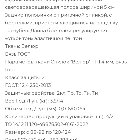
световозвращающая полоса шириной 5 см.
Задние половинки с притачной спинкой, с
бретелями, пристегивающимися на защелку-
трезубец. Длина бретелей регулируется
«открытой» эластичной лентой
Ткань: Велюр
Бязь ГОСТ
Параметры ткани:Спилок "Велюр" 1.1-1.4 мм, Бязь
Гост
Класс защиты: 2
ГОСТ: 12.4.250-2013
Защитные свойства: 2кл, Тр, То, Ти, Тн
Вес 1 ед./1 уп. (кг): 3,5/14
Объем 1 ед./1 уп. (м3): 0,016/0,064
Количество продукции в упаковке (шт): 4/2
ТО 14.12.11.120-48878502-0161-2022
Размер: с 88-92 по 120-124
Рост:(170-176 см), (182-188 см)