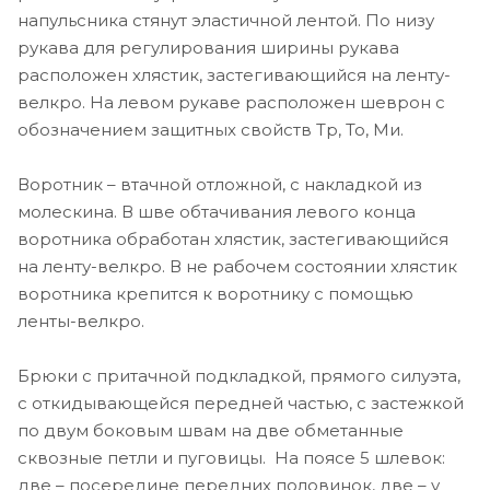
напульсника стянут эластичной лентой. По низу
рукава для регулирования ширины рукава
расположен хлястик, застегивающийся на ленту-
велкро. На левом рукаве расположен шеврон с
обозначением защитных свойств Тр, То, Ми.
Воротник – втачной отложной, с накладкой из
молескина. В шве обтачивания левого конца
воротника обработан хлястик, застегивающийся
на ленту-велкро. В не рабочем состоянии хлястик
воротника крепится к воротнику с помощью
ленты-велкро.
Брюки с притачной подкладкой, прямого силуэта,
с откидывающейся передней частью, с застежкой
по двум боковым швам на две обметанные
сквозные петли и пуговицы. На поясе 5 шлевок:
две – посередине передних половинок, две – у