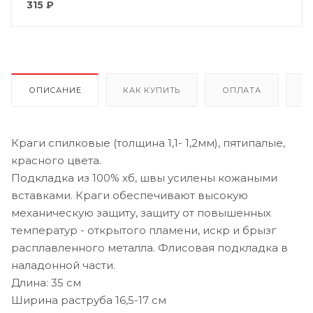
315
₽
ОПИСАНИЕ
КАК КУПИТЬ
ОПЛАТА
Д
Краги спилковые (толщина 1,1- 1,2мм), пятипалые,
красного цвета.
Подкладка из 100% хб, швы усилены кожаными
вставками. Краги обеспечивают высокую
механическую защиту, защиту от повышенных
температур - открытого пламени, искр и брызг
расплавленного металла. Флисовая подкладка в
наладонной части.
Длина: 35 см
Ширина раструба 16,5-17 см