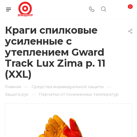
0
Краги спилковые
усиленные с
утеплением Gward
Track Lux Zima р. 11
(XXL)
—
—
Главная
Средства индивидуальной защиты
—
Защита рук
Перчатки от пониженных температур