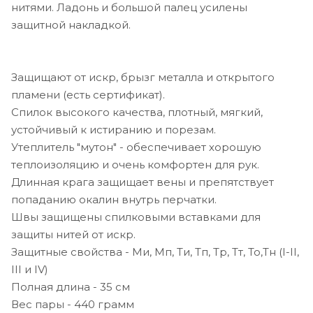
нитями. Ладонь и большой палец усилены
защитной накладкой.
Защищают от искр, брызг металла и открытого
пламени (есть сертификат).
Спилок высокого качества, плотный, мягкий,
устойчивый к истиранию и порезам.
Утеплитель "мутон" - обеспечивает хорошую
теплоизоляцию и очень комфортен для рук.
Длинная крага защищает вены и препятствует
попаданию окалин внутрь перчатки.
Швы защищены спилковыми вставками для
защиты нитей от искр.
Защитные свойства - Ми, Мп, Ти, Тп, Тр, Тт, То,Тн (I-II,
III и IV)
Полная длина - 35 см
Вес пары - 440 грамм