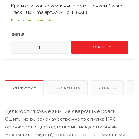
Краги спилковые усиленные с утеплением Gward
Track Lux Zima арт.XY241 р. 11 (XXL)
Есть в наличии: 64
981
₽
В КОРЗИНУ
ОПИСАНИЕ
КАК КУПИТЬ
ОПЛАТА
Д
Цельноспилковые зимние сварочные краги.
Сшиты из высококачественного спилка КРС
оранжевого цвета, утеплены искусственным
мехом типа "мутон", прошиты пара-арамидными