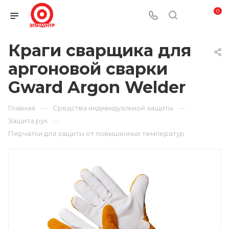
0
Краги сварщика для
аргоновой сварки
Gward Argon Welder
—
—
Главная
Средства индивидуальной защиты
—
Защита рук
Перчатки для защиты от повышенных температур