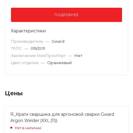
ПОДРОБНЕЕ
Характеристики
Производитель
—
Gward
ТР/ТС
—
019/2011
Заключение МинПромТорг
—
Нет
Цвет отделки
—
Оранжевый
Цены
Я_Краги сварщика для аргоновой сварки Gward
Argon Welder (XXL (11))
Нет в наличии