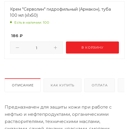
Крем "Серволин" гидрофильный (Армакон), туба
100 мл (х1х50)
Есть в наличии: 100
186
₽
В КОРЗИНУ
ОПИСАНИЕ
КАК КУПИТЬ
ОПЛАТА
Д
Предназначен для защиты кожи при работе с
нефтью и нефтепродуктами, органическими
растворителями, техническими маслами,
смазками, сажей, лаками, красками, смолами,