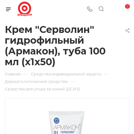
0
Крем "Серволин"
гидрофильный
(Армакон), туба 100
мл (х1х50)
—
—
Главная
Средства индивидуальной защиты
—
Дерматологические средства
Средства для ухода за кожей (ДСИЗ)