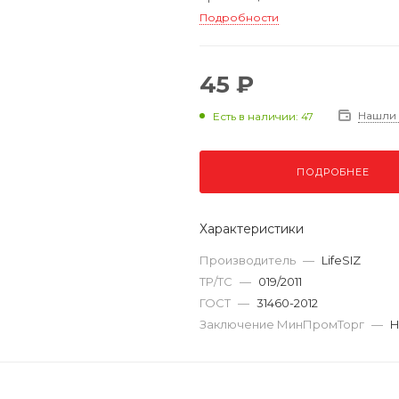
Подробности
45 ₽
Нашли
Есть в наличии: 47
ПОДРОБНЕЕ
Характеристики
Производитель
—
LifeSIZ
ТР/ТС
—
019/2011
ГОСТ
—
31460-2012
Заключение МинПромТорг
—
Н