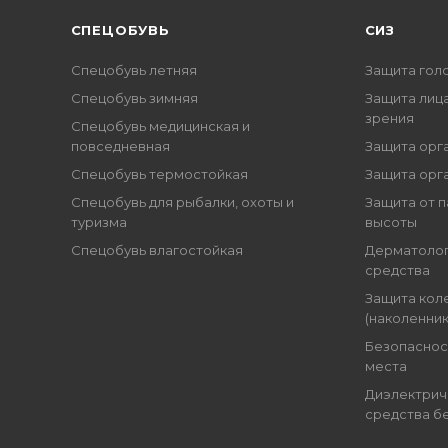
CПЕЦОБУВЬ
СИЗ
Спецобувь летняя
Защита гол
Спецобувь зимняя
Защита лица
зрения
Спецобувь медицинская и
повседневная
Защита орг
Спецобувь термостойкая
Защита орг
Спецобувь для рыбалки, охоты и
Защита от п
туризма
высоты
Спецобувь влагостойкая
Дерматоло
средства
Защита кол
(наколенник
Безопаснос
места
Диэлектрич
средства б