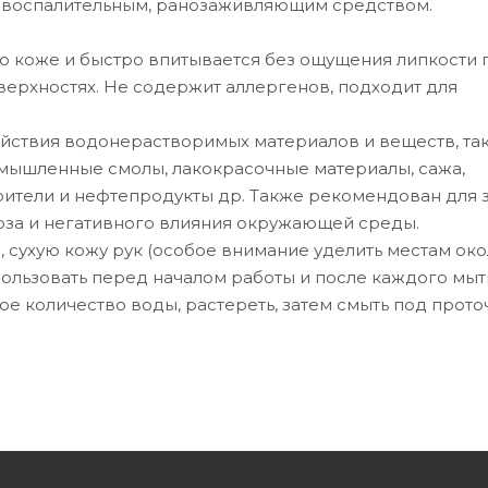
вовоспалительным, ранозаживляющим средством.
о коже и быстро впитывается без ощущения липкости 
оверхностях. Не содержит аллергенов, подходит для
йствия водонерастворимых материалов и веществ, так
ромышленные смолы, лакокрасочные материалы, сажа,
орители и нефтепродукты др. Также рекомендован для
роза и негативного влияния окружающей среды.
 сухую кожу рук (особое внимание уделить местам ок
пользовать перед началом работы и после каждого мыть
е количество воды, растереть, затем смыть под прото