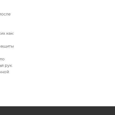
после
их как:
 защиты
оло
я рук.
чной