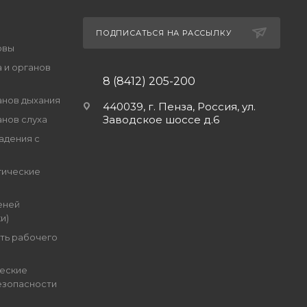
ПОДПИСАТЬСЯ НА РАССЫЛКУ
овы
 и органов
8 (8412) 205-200
анов дыхания
440039, г. Пенза, Россия, ул.
Заводское шоссе д.6
анов слуха
адения с
гические
еней
и)
ть рабочего
еские
езопасности