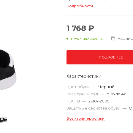
Подробности
1 768 ₽
Нашли 
Есть в наличии: 4
ПОДРОБНЕЕ
Характеристики
Цвет обуви
—
Черный
Размерный ряд
—
с 36 по 46
ГОСТы
—
26167-2005
Защитные свойства обуви
—
О
Все характеристики