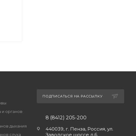
ПОДПИСАТЬСЯ НА РАССЫЛКУ
овы
 и органов
8 (8412) 205-200
анов дыхания
440039, г. Пенза, Россия, ул.
Заводское шоссе д.6
анов слуха