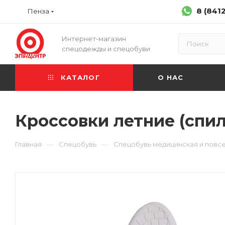
8 (841
Пенза
Интернет-магазин
спецодежды и спецобуви
КАТАЛОГ
О НАС
Кроссовки летние (спилок
—
—
Главная
Спецобувь
Спецобувь медицинская и повс