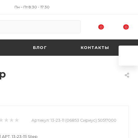
Пн – Пт 8:30 - 17:30
0
0
БЛОГ
КОНТАКТЫ
ep
Артикул:
13-23-11 (06853 Сириус) 50517000
РТ. 13-23-11) Step