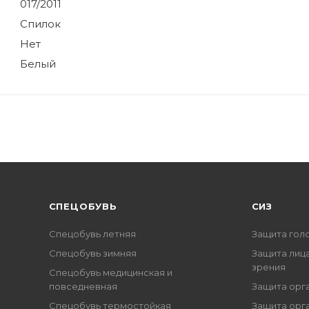
017/2011
Спилок
Нет
Белый
CПЕЦОБУВЬ
СИЗ
Спецобувь летняя
Защита гол
Спецобувь зимняя
Защита лица
зрения
Спецобувь медицинская и
повседневная
Защита орг
Спецобувь термостойкая
Защита орг