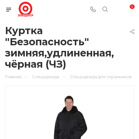
0
Куртка
"Безопасность"
зимняя,удлиненная,
чёрная (ЧЗ)
—
—
Главная
Спецодежда
Спецодежда для охранников