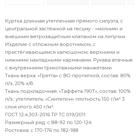
Куртка длинная утепленная прямого силуэта, с
центральной застёжкой на тесьму - «молния» и
внешним ветрозащитным клапаном на липучки.
Изделие с отложным воротником, с
пристёгивающимся капюшоном, верхними и
нижними накладными карманами. Рукава втачные
с внутренними трикотажными манжетами.
Ткань верха: «Гретта» с ВО пропиткой, состав: 80%
п/э, 20% х/б.
Ткань подкладочная: «Таффета 190Т», состав: 100%
п/э.; утеплитель: «Синтепон» плотность 150 г/м² 3
слоя итого 450 г/м².
ГОСТ 12.4.303-2016 ТР ТС 019/2011
Размерный ряд: с 88-92 по 120-124
Ростовка: с 170-176 по 182-188