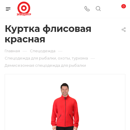
0
Куртка флисовая
красная
—
—
Главная
Спецодежда
—
Спецодежда для рыбалки, охоты, туризма
Демисезонная спецодежда для рыбалки