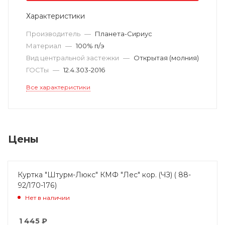
Характеристики
Производитель
—
Планета-Сириус
Материал
—
100% п/э
Вид центральной застежки
—
Открытая (молния)
ГОСТы
—
12.4.303-2016
Все характеристики
Цены
Куртка "Штурм-Люкс" КМФ "Лес" кор. (ЧЗ) ( 88-
92/170-176)
Нет в наличии
1 445
₽