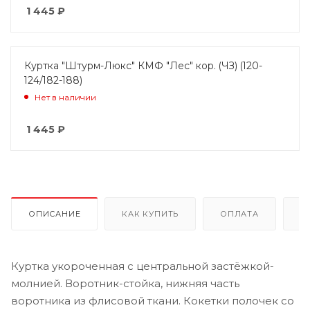
1 445
₽
Куртка "Штурм-Люкс" КМФ "Лес" кор. (ЧЗ) (120-
124/182-188)
Нет в наличии
1 445
₽
ОПИСАНИЕ
КАК КУПИТЬ
ОПЛАТА
Д
Куртка укороченная с центральной застёжкой-
молнией. Воротник-стойка, нижняя часть
воротника из флисовой ткани. Кокетки полочек со