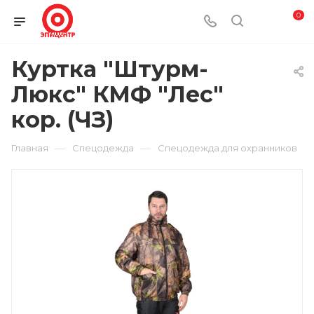
0
Куртка "Штурм-
Люкс" КМФ "Лес"
кор. (ЧЗ)
—
—
Главная
Спецодежда
Спецодежда для охранников