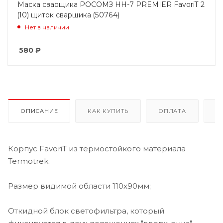
Маска сварщика РОСОМЗ НН-7 PREMIER FavoriT 2
(10) щиток сварщика (50764)
Нет в наличии
580
₽
ОПИСАНИЕ
КАК КУПИТЬ
ОПЛАТА
Д
Корпус FavoriT из термостойкого материала
Termotrek.
Размер видимой области 110x90мм;
Откидной блок светофильтра, который