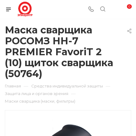
0
Маска сварщика
РОСОМЗ НН-7
PREMIER FavoriT 2
(10) щиток сварщика
(50764)
—
—
Главная
Средства индивидуальной защиты
—
Защита лица и органов зрения
Маски сварщика (маски, фильтры)