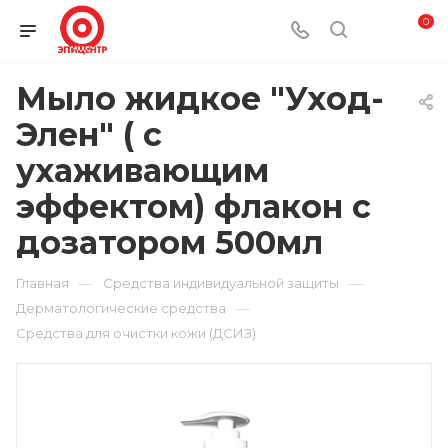
0
Мыло жидкое "Уход-
Элен" ( с
ухаживающим
эффектом) флакон с
дозатором 500мл
—
—
Главная
Средства индивидуальной защиты
—
Дерматологические средства
Средства для очистки кожи (ДСИЗ)