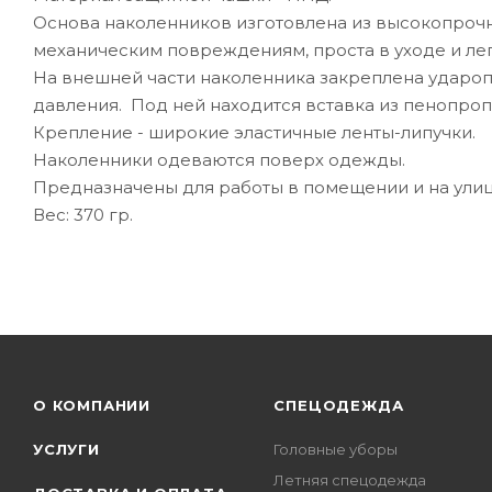
Основа наколенников изготовлена из высокопрочно
механическим повреждениям, проста в уходе и ле
На внешней части наколенника закреплена удароп
давления. Под ней находится вставка из пенопроп
Крепление - широкие эластичные ленты-липучки.
Наколенники одеваются поверх одежды.
Предназначены для работы в помещении и на улиц
Вес: 370 гр.
О КОМПАНИИ
СПЕЦОДЕЖДА
УСЛУГИ
Головные уборы
Летняя спецодежда