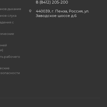
8 (8412) 205-200
анов дыхания
440039, г. Пенза, Россия, ул.
Заводское шоссе д.6
анов слуха
адения с
гические
еней
и)
ть рабочего
еские
езопасности