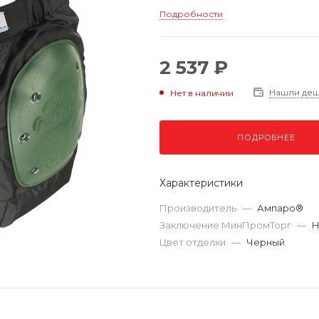
Подробности
2 537 ₽
Нашли де
Нет в наличии
ПОДРОБНЕЕ
Характеристики
Производитель
—
Ампаро®
Заключение МинПромТорг
—
Н
Цвет отделки
—
Черный