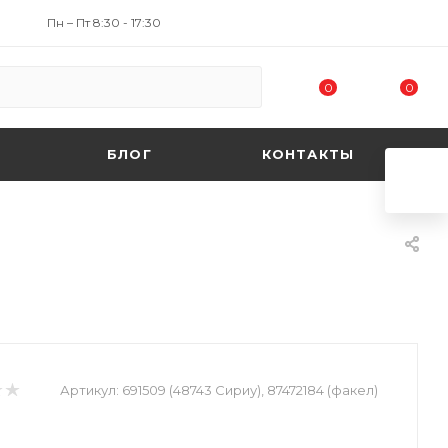
Пн – Пт 8:30 - 17:30
0
0
БЛОГ
КОНТАКТЫ
Артикул:
691509 (48743 Сириу), 87472184 (факел)