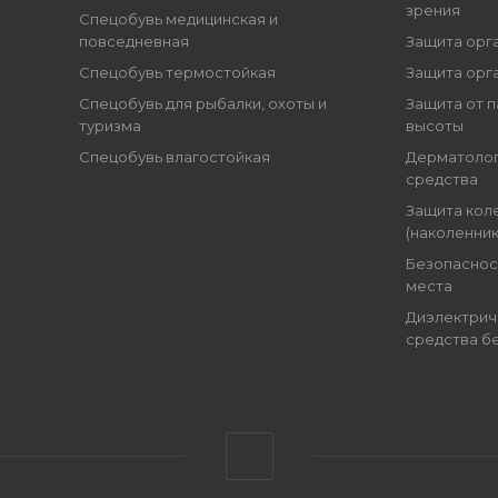
зрения
Спецобувь медицинская и
повседневная
Защита орг
Спецобувь термостойкая
Защита орг
Спецобувь для рыбалки, охоты и
Защита от п
туризма
высоты
Спецобувь влагостойкая
Дерматоло
средства
Защита кол
(наколенник
Безопаснос
места
Диэлектрич
средства б