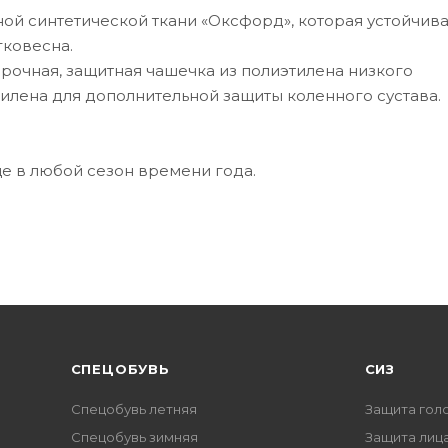
й синтетической ткани «Оксфорд», которая устойчива
гковесна.
рочная, защитная чашечка из полиэтилена низкого
илена для дополнительной защиты коленного сустава.
е в любой сезон времени года.
CПЕЦОБУВЬ
СИЗ
Спецобувь летняя
Защита гол
Спецобувь зимняя
Защита лица