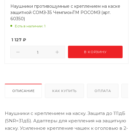
Наушники противошумные с креплением на каске
защитной СОМЗ-35 ЧемпионTM РОСОМЗ (арт.
60350)
Есть в наличии: 1
1 127
₽
В КОРЗИНУ
ОПИСАНИЕ
КАК КУПИТЬ
ОПЛАТА
Д
Наушники с креплением на каску. Защита до 111дБ
(SNR=31дБ). Адаптеры для крепления на защитную
каску. Усиленное крепление чашек к оголовью в 2-