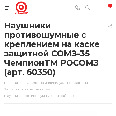
0
Наушники
противошумные с
креплением на каске
защитной СОМЗ-35
ЧемпионTM РОСОМЗ
(арт. 60350)
—
—
Главная
Средства индивидуальной защиты
—
Защита органов слуха
Наушники противошумные для рабочих