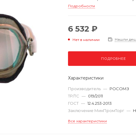
Подробности
6 532 ₽
Нашли де
Нет в наличии
ПОДРОБНЕЕ
Характеристики
Производитель
—
РОСОМЗ
ТР/ТС
—
019/2011
ГОСТ
—
12.4.253-2013
Заключение МинПромТорг
—
Н
Все характеристики