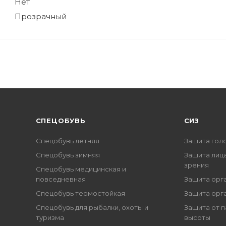
Нет
Прозрачный
CПЕЦОБУВЬ
СИЗ
Спецобувь летняя
Защита гол
Спецобувь зимняя
Защита лица
зрения
Спецобувь медицинская и
повседневная
Защита орг
Спецобувь термостойкая
Защита орг
Спецобувь для рыбалки, охоты и
Защита от п
туризма
высоты