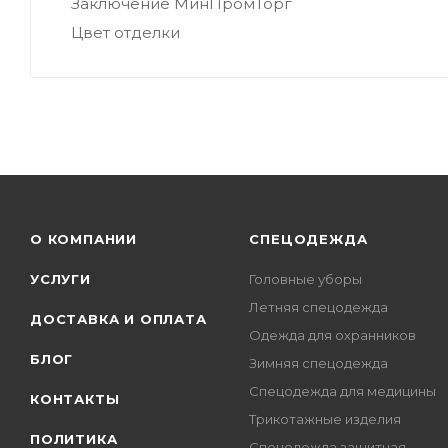
Заключение МинПромТорг
Цвет отделки
О КОМПАНИИ
СПЕЦОДЕЖДА
УСЛУГИ
Головные уборы
Летняя спецодежда
ДОСТАВКА И ОПЛАТА
Одежда для охранников
БЛОГ
Зимняя спецодежда
Спецодежда для медицины
КОНТАКТЫ
Трикотажные изделия
ПОЛИТИКА
Спецодежда защитная