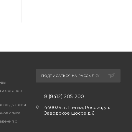
ПОДПИСАТЬСЯ НА РАССЫЛКУ
овы
 и органов
8 (8412) 205-200
анов дыхания
440039, г. Пенза, Россия, ул.
Заводское шоссе д.6
анов слуха
адения с