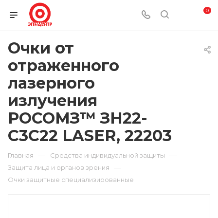
0
Очки от
отраженного
лазерного
излучения
РОСОМЗ™ ЗН22-
С3С22 LASER, 22203
—
—
Главная
Средства индивидуальной защиты
—
Защита лица и органов зрения
Очки защитные специализированные