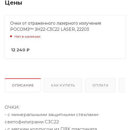
Цены
Очки от отраженного лазерного излучения
РОСОМЗ™ ЗН22-С3С22 LASER, 22203
Нет в наличии
12 240
₽
ОПИСАНИЕ
КАК КУПИТЬ
ОПЛАТА
Д
ОЧКИ:
- с минеральными защитными стеклами-
светофильтрами С3С22
- с мягким корпусом из ПВХ пластиката