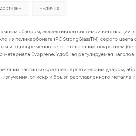
ДОСТАВКА
НАЛИЧИЕ
рамным обзором, эффективной системой вентиляции, л
ло из поликарбоната (РС StrongGlassTM) серого цвета 
дым и одновременно незапотевающим покрытием (без
го материала Evoprene. Удобная регулируемая наголов
етящих частиц со среднеэнергетическим ударом, абр
Ф-излучения, от искр и брызг расплавленного металла 
BT