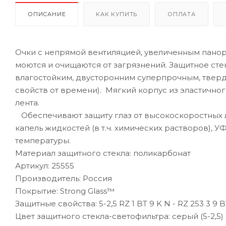
ОПИСАНИЕ
КАК КУПИТЬ
ОПЛАТА
Очки с непрямой вентиляцией, увеличенным пано
моются и очищаются от загрязнений. Защитное стек
влагостойким, двусторонним суперпрочным, твер
свойств от времени). Мягкий корпус из эластично
лента.
Обеспечивают защиту глаз от высокоскоростных л
капель жидкостей (в т.ч. химических растворов), У
температуры.
Материал защитного стекла: поликарбонат
Артикул: 25555
Производитель: Россия
Покрытие: Strong Glass™
Защитные свойства: 5-2,5 RZ 1 BT 9 K N - RZ 253 3 9 
Цвет защитного стекла-светофильтра: серый (5-2,5)