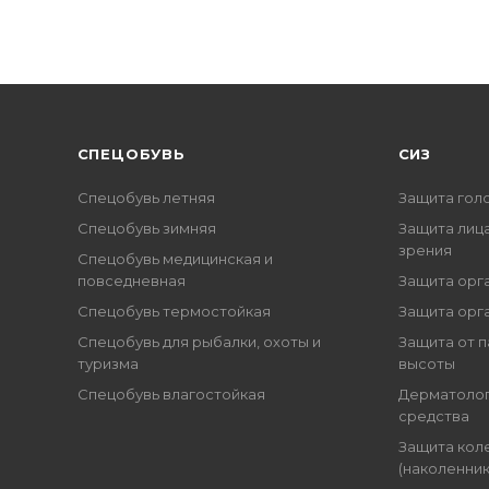
CПЕЦОБУВЬ
СИЗ
Спецобувь летняя
Защита гол
Спецобувь зимняя
Защита лица
зрения
Спецобувь медицинская и
повседневная
Защита орг
Спецобувь термостойкая
Защита орг
Спецобувь для рыбалки, охоты и
Защита от п
туризма
высоты
Спецобувь влагостойкая
Дерматоло
средства
Защита кол
(наколенник