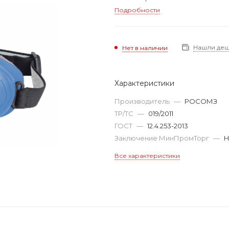
Подробности
Нашли де
Нет в наличии
Характеристики
Производитель
—
РОСОМЗ
ТР/ТС
—
019/2011
ГОСТ
—
12.4.253-2013
Заключение МинПромТорг
—
Н
Все характеристики