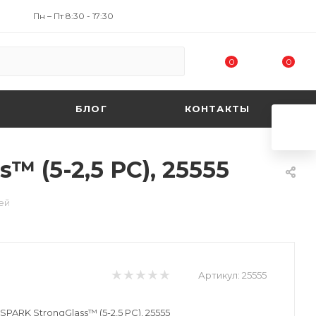
Пн – Пт 8:30 - 17:30
0
0
БЛОГ
КОНТАКТЫ
 (5-2,5 PC), 25555
ей
Артикул:
25555
RK StrongGlass™ (5-2,5 PC), 25555