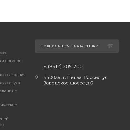
ПОДПИСАТЬСЯ НА РАССЫЛКУ
овы
 и органов
8 (8412) 205-200
анов дыхания
440039, г. Пенза, Россия, ул.
Заводское шоссе д.6
анов слуха
адения с
гические
еней
и)