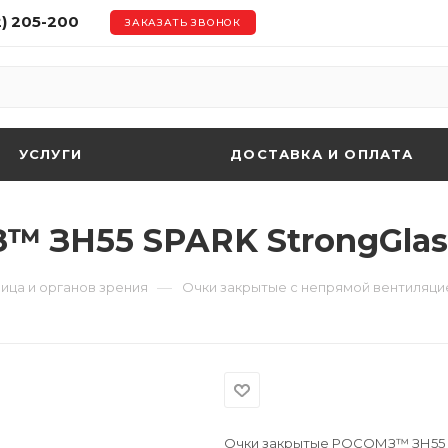
2) 205-200
ЗАКАЗАТЬ ЗВОНОК
УСЛУГИ
ДОСТАВКА И ОПЛАТА
ЗН55 SPARK StrongGlass™
—
ица и органов зрения
Очки закрытые с непрямой вентиляци
Очки закрытые РОСОМЗ™ ЗН55 SPA