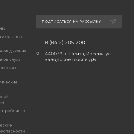
ПОДПИСАТЬСЯ НА РАССЫЛКУ
овы
 и органов
8 (8412) 205-200
анов дыхания
440039, г. Пенза, Россия, ул.
Заводское шоссе д.6
анов слуха
адения с
гические
еней
и)
ть рабочего
еские
езопасности