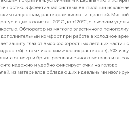
вающим покрытием, устойчивым к царапанию и истира
ичностью. Эффективная система вентиляции исключа
еским веществам, растворам кислот и щелочей. Мягкий
атур в диапазоне от -60º С до +120ºС, с высоким удел
костью. Обтюратор из мягкого эластичного пенополиу
дополнительный комфорт при работе в холодное врем
ет защиту глаз от высокоскоростных летящих частиц 
дкостей( в том числе химических растворов), УФ-излу
ащита от искр и брызг расплавленного металла и высо
ента надежно и удобно фиксирует очки на голове
еталей, из материалов обладающих идеальными изолир