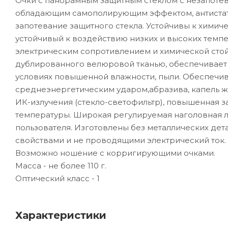
Очки с панорамным защитным стеклом с незапоте
обладающим самополирующим эффектом, антистат
запотевание защитного стекла. Устойчивы к химич
устойчивый к воздействию низких и высоких темпер
электрическим сопротивлением и химической стой
дублированного велюровой тканью, обеспечивает 
условиях повышенной влажности, пыли. Обеспечива
среднеэнергетическим ударом,абразива, капель жи
ИК-излучения (стекло-светофильтр), повышенная з
температуры. Широкая регулируемая наголовная л
пользователя. Изготовлены без металлических д
свойствами и не проводящими электрический ток.
Возможно ношение с корригирующими очками.
Масса - не более 110 г.
Оптический класс - 1
Характеристики