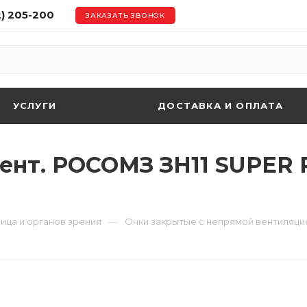
2) 205-200
ЗАКАЗАТЬ ЗВОНОК
УСЛУГИ
ДОСТАВКА И ОПЛАТА
вент. РОСОМЗ ЗН11 SUPER 
—
ица и органов зрения
Очки закрытые с непрямой вентиляци