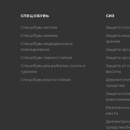
CПЕЦОБУВЬ
СИЗ
Спецобувь летняя
Защита гол
Спецобувь зимняя
Защита лица
зрения
Спецобувь медицинская и
повседневная
Защита орг
Спецобувь термостойкая
Защита орг
Спецобувь для рыбалки, охоты и
Защита от п
туризма
высоты
Спецобувь влагостойкая
Дерматоло
средства
Защита кол
(наколенник
Безопаснос
места
Диэлектрич
средства б