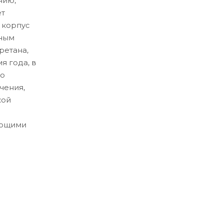
нию,
ет
 корпус
ьным
ретана,
я года, в
со
чения,
кой
ующими