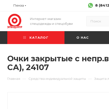
8 (841
Пенза
Интернет-магазин
спецодежды и спецобуви
КАТАЛОГ
О НАС
Очки закрытые с непр.
СА), 24107
—
—
Главная
Средства индивидуальной защиты
Защита л