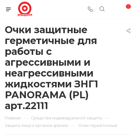
0
Очки защитные
герметичные для
работы с
агрессивными и
неагрессивными
жидкостями ЗНГ1
PANORAMA (PL)
арт.22111
—
—
Главная
Средства индивидуальной защиты
—
Защита лица и органов зрения
Очки герметичные