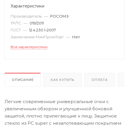
Характеристики
Производитель
—
РОСОМЗ
ТР/ТС
—
019/2011
ГОСТ
—
12.4.230.1-2007
Заключение МинПромТорг
—
Нет
Все характеристики
ОПИСАНИЕ
КАК КУПИТЬ
ОПЛАТА
Д
Легкие современные универсальные очки с
увеличенным обзором и улучшенной боковой
защитой, плотно прилегающие к лицу. Защитное
стекло из РС super с незапотевающим покрытием