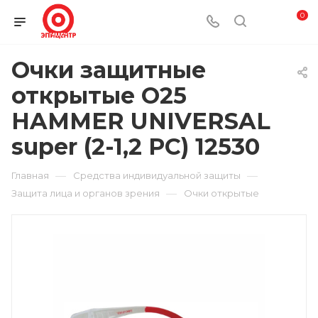
0
Очки защитные
открытые О25
HAMMER UNIVERSAL
super (2-1,2 PC) 12530
—
—
Главная
Средства индивидуальной защиты
—
Защита лица и органов зрения
Очки открытые