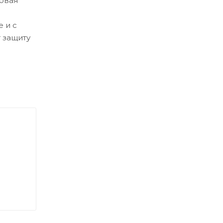
ковая
 и с
 защиту