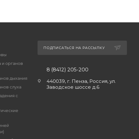
ПОДПИСАТЬСЯ НА РАССЫЛКУ
овы
 и органов
8 (8412) 205-200
анов дыхания
440039, г. Пенза, Россия, ул.
Заводское шоссе д.6
анов слуха
адения с
гические
еней
и)