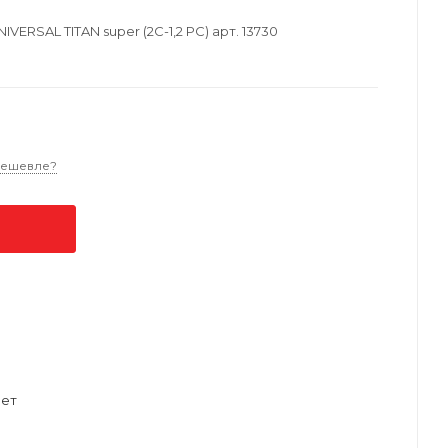
ERSAL TITAN super (2C-1,2 PC) арт. 13730
дешевле?
ет