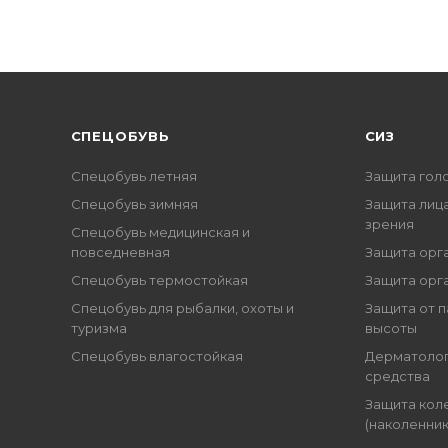
CПЕЦОБУВЬ
СИЗ
Спецобувь летняя
Защита гол
Спецобувь зимняя
Защита лица
зрения
Спецобувь медицинская и
повседневная
Защита орг
Спецобувь термостойкая
Защита орг
Спецобувь для рыбалки, охоты и
Защита от п
туризма
высоты
Спецобувь влагостойкая
Дерматоло
средства
Защита кол
(наколенник