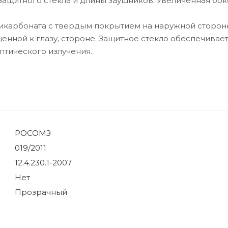
защитного стекла и длины заушников. Увеличенная бо
икарбоната с твердым покрытием на наружной стороне
нной к глазу, стороне. Защитное стекло обеспечивает
птического излучения.
РОСОМЗ
019/2011
12.4.230.1-2007
Нет
Прозрачный