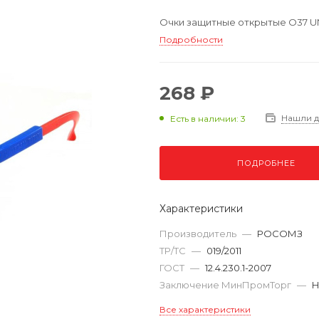
Очки защитные открытые О37 UNIV
Подробности
268 ₽
Нашли 
Есть в наличии: 3
ПОДРОБНЕЕ
Характеристики
Производитель
—
РОСОМЗ
ТР/ТС
—
019/2011
ГОСТ
—
12.4.230.1-2007
Заключение МинПромТорг
—
Н
Все характеристики