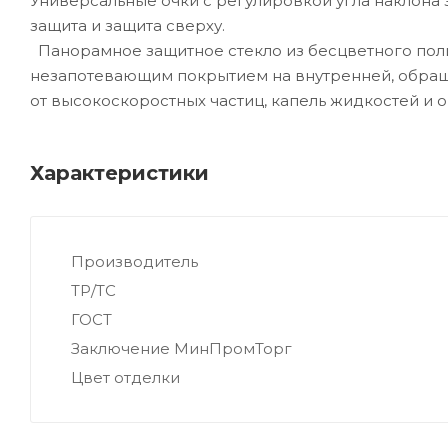
Универсальные очки с регулировкой угла наклона 
защита и защита сверху.
Панорамное защитное стекло из бесцветного пол
незапотевающим покрытием на внутренней, обраще
от высокоскоростных частиц, капель жидкостей и о
Характеристики
Производитель
ТР/ТС
ГОСТ
Заключение МинПромТорг
Цвет отделки