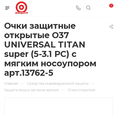
0
Очки защитные
открытые О37
UNIVERSAL TITAN
super (5-3.1 PC) с
мягким носоупором
арт.13762-5
—
—
Главная
Средства индивидуальной защиты
—
Защита лица и органов зрения
Очки открытые