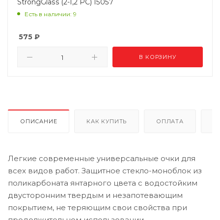
StrongGlass (2-1,2 PC) 15057
Есть в наличии: 9
575
₽
В КОРЗИНУ
ОПИСАНИЕ
КАК КУПИТЬ
ОПЛАТА
Д
Легкие современные универсальные очки для
всех видов работ. Защитное стекло-моноблок из
поликарбоната янтарного цвета с водостойким
двусторонним твердым и незапотевающим
покрытием, не теряющим свои свойства при
продолжительном использовании.