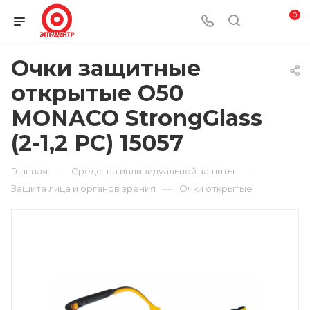
0
Очки защитные
открытые О50
MONACO StrongGlass
(2-1,2 PC) 15057
—
—
Главная
Средства индивидуальной защиты
—
Защита лица и органов зрения
Очки открытые