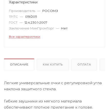
Характеристики
Производитель
—
РОСОМЗ
ТР/ТС
—
019/2011
ГОСТ
—
12.4.230.1-2007
Заключение МинПромТорг
—
Нет
Все характеристики
ОПИСАНИЕ
КАК КУПИТЬ
ОПЛАТА
Д
Легкие универсальные очки с регулировкой угла
наклона защитного стекла.
Гибкие заушники из мягкого материала
обеспечивают плотное прилегание к голове.