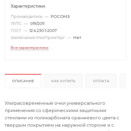
Характеристики
Производитель
—
РОСОМЗ
ТР/ТС
—
019/2011
ГОСТ
—
12.4.230.1-2007
Заключение МинПромТорг
—
Нет
Все характеристики
ОПИСАНИЕ
КАК КУПИТЬ
ОПЛАТА
Д
Ультрасовременные очки универсального
применения со сферическими защитными
стеклами из поликарбоната оранжевого цвета с
твердым покрытием на наружной стороне и с