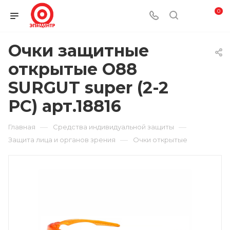
0
Очки защитные
открытые О88
SURGUT super (2-2
РС) арт.18816
—
—
Главная
Средства индивидуальной защиты
—
Защита лица и органов зрения
Очки открытые