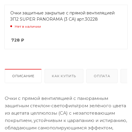
Очки защитные закрытые с прямой вентиляцией
ЗП2 SUPER PANORAMA (3 CA) арт.30228
Нет в наличии
728
₽
ОПИСАНИЕ
КАК КУПИТЬ
ОПЛАТА
Д
Очки с прямой вентиляцией с панорамным
защитным стеклом-светофильтром зелёного цвета
из ацетата целлюлозы (СА) с незапотевающим
покрытием, устойчивым к царапанию и истиранию,
обладающим самополирующимся эффектом,