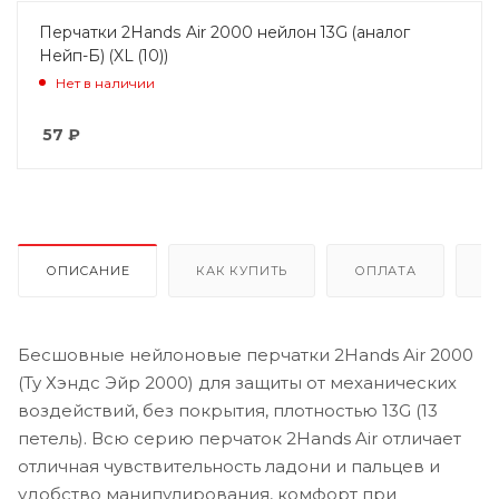
Перчатки 2Hands Air 2000 нейлон 13G (аналог
Нейп-Б) (XL (10))
Нет в наличии
57
₽
ОПИСАНИЕ
КАК КУПИТЬ
ОПЛАТА
Д
Бесшовные нейлоновые перчатки 2Hands Air 2000
(Ту Хэндс Эйр 2000) для защиты от механических
воздействий, без покрытия, плотностью 13G (13
петель). Всю серию перчаток 2Hands Air отличает
отличная чувствительность ладони и пальцев и
удобство манипулирования, комфорт при