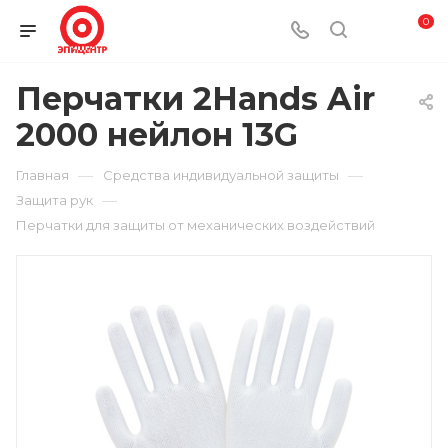
0
Перчатки 2Hands Air
2000 нейлон 13G
—
—
Главная
Средства индивидуальной защиты
—
Защита рук
Перчатки для защиты от механических воздействий