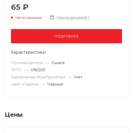
65 ₽
Нашли дешевле?
Нет в наличии
ПОДРОБНЕЕ
Характеристики
Производитель
—
Gward
ТР/ТС
—
019/2011
Заключение МинПромТорг
—
Нет
Цвет отделки
—
Черный
Цены