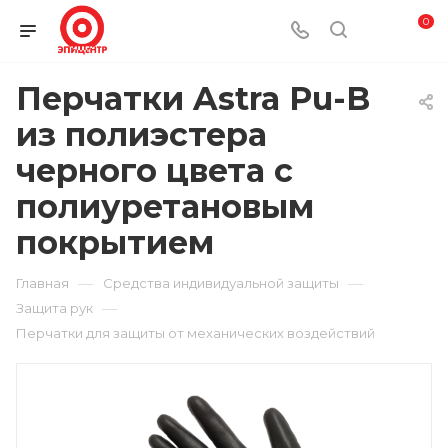
0
Перчатки Astra Pu-B
из полиэстера
черного цвета с
полиуретановым
покрытием
—
—
Главная
Средства индивидуальной защиты
—
Защита рук
Перчатки для защиты от механических воздействий