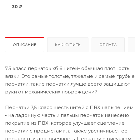
30
₽
ОПИСАНИЕ
КАК КУПИТЬ
ОПЛАТА
Д
7,5 класс перчаток хб 6 нитей- обычная плотность
вязки. Это самые толстые, тяжелые и самые грубые
перчатки, такие перчатки лучше всего защищают
руки от механических повреждений.
Перчатки 7,5 класс шесть нитей с ПВХ напылением
- на ладонную часть и пальцы перчаток нанесено
покрытие из ПВХ, которое улучшает сцепление
перчатки с предметами, а также увеличивает ее
прочность и долговечность. Перчатки с рисунком