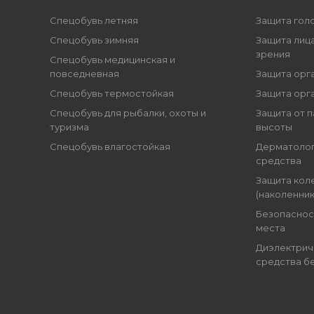
Спецобувь летняя
Защита гол
Спецобувь зимняя
Защита лица
зрения
Спецобувь медицинская и
повседневная
Защита орг
Спецобувь термостойкая
Защита орг
Спецобувь для рыбалки, охоты и
Защита от п
туризма
высоты
Спецобувь влагостойкая
Дерматоло
средства
Защита кол
(наколенник
Безопаснос
места
Диэлектрич
средства б