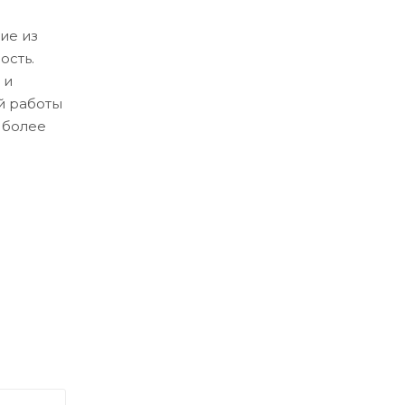
ие из
ость.
 и
й работы
 более