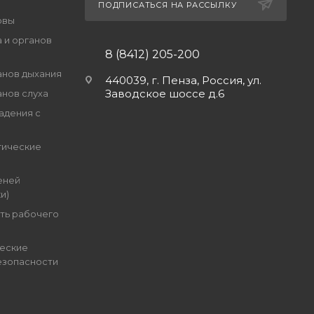
ПОДПИСАТЬСЯ НА РАССЫЛКУ
овы
 и органов
8 (8412) 205-200
анов дыхания
440039, г. Пенза, Россия, ул.
Заводское шоссе д.6
анов слуха
адения с
гические
еней
и)
ть рабочего
еские
езопасности