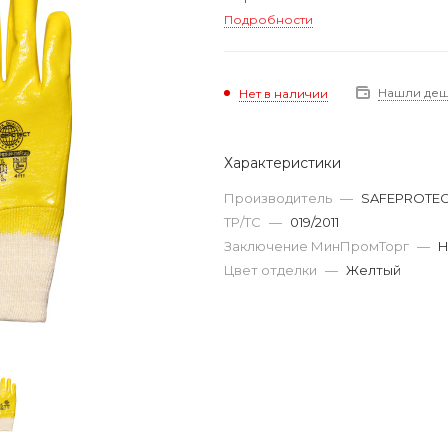
Подробности
Нашли де
Нет в наличии
Характеристики
Производитель
—
SAFEPROTE
ТР/ТС
—
019/2011
Заключение МинПромТорг
—
Н
Цвет отделки
—
Желтый