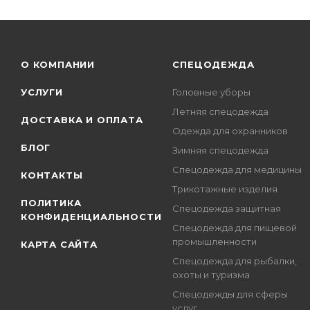
О КОМПАНИИ
СПЕЦОДЕЖДА
УСЛУГИ
Головные уборы
Летняя спецодежда
ДОСТАВКА И ОПЛАТА
Одежда для охранников
БЛОГ
Зимняя спецодежда
Спецодежда для медицины
КОНТАКТЫ
Трикотажные изделия
ПОЛИТИКА
Спецодежда защитная
КОНФИДЕНЦИАЛЬНОСТИ
Спецодежда для пищевой
промышленности
КАРТА САЙТА
Спецодежда для рыбалки,
охоты и туризма
Спецодежды для сферы
услуг