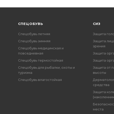
CПЕЦОБУВЬ
СИЗ
Спецобувь летняя
Защита гол
Спецобувь зимняя
Защита лица
зрения
Спецобувь медицинская и
повседневная
Защита орг
Спецобувь термостойкая
Защита орг
Спецобувь для рыбалки, охоты и
Защита от п
туризма
высоты
Спецобувь влагостойкая
Дерматоло
средства
Защита кол
(наколенник
Безопаснос
места