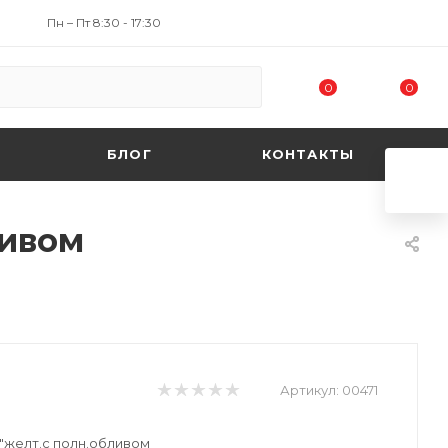
Пн – Пт 8:30 - 17:30
0
0
БЛОГ
КОНТАКТЫ
ливом
Артикул:
00471
желт.с полн.обливом