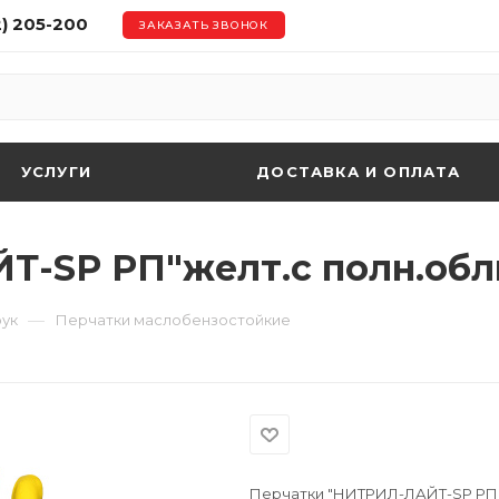
2) 205-200
ЗАКАЗАТЬ ЗВОНОК
УСЛУГИ
ДОСТАВКА И ОПЛАТА
Т-SР РП"желт.с полн.об
—
рук
Перчатки маслобензостойкие
Перчатки "НИТРИЛ-ЛАЙТ-SР РП"