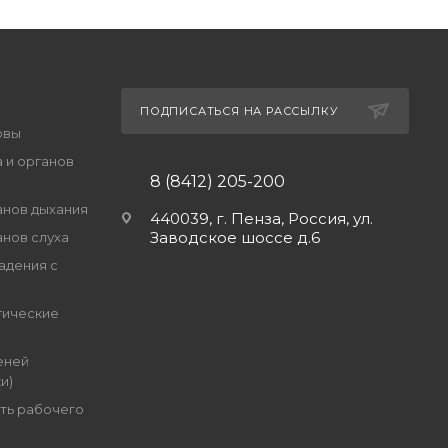
ПОДПИСАТЬСЯ НА РАССЫЛКУ
овы
 и органов
8 (8412) 205-200
анов дыхания
440039, г. Пенза, Россия, ул.
Заводское шоссе д.6
анов слуха
адения с
гические
еней
и)
ть рабочего