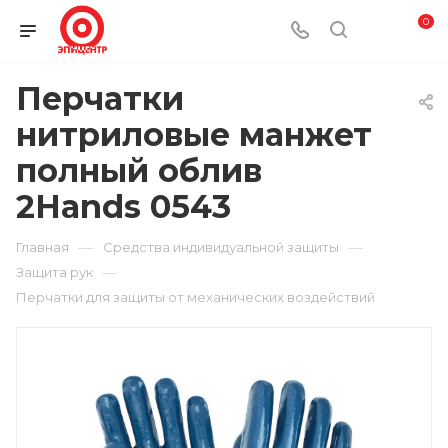
0
Перчатки
нитриловые манжет
полный облив
2Hands 0543
—
—
Главная
Средства индивидуальной защиты
—
Защита рук
Перчатки для защиты от механических воздействий