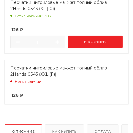
Перчатки нитриловые манжет полный облив
2Hands 0543 (XL (10))
Есть в наличии: 303
126
₽
В КОРЗИНУ
Перчатки нитриловые манжет полный облив
2Hands 0543 (XXL (11))
Нет в наличии
126
₽
ОПИСАНИЕ
КАК КУПИТЬ
ОПЛАТА
Д