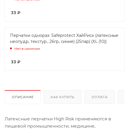
33
₽
Перчатки однораз. Safeprotect ХайРиск (латексные
неопудр, текстур., 26гр, синие) (25пар) (XL (10))
Нет в наличии
33
₽
ОПИСАНИЕ
КАК КУПИТЬ
ОПЛАТА
Д
Латексные перчатки High Risk применяются в
пищевой промышленности, медицине,