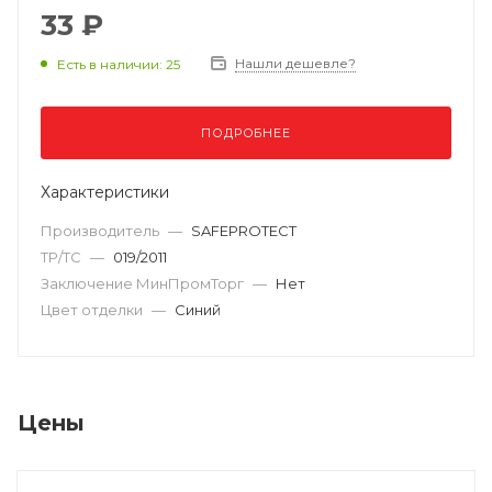
33 ₽
Нашли дешевле?
Есть в наличии: 25
ПОДРОБНЕЕ
Характеристики
Производитель
—
SAFEPROTECT
ТР/ТС
—
019/2011
Заключение МинПромТорг
—
Нет
Цвет отделки
—
Синий
Цены