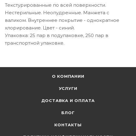
Текстурированные по всей поверхности.
Нестерильные. Неопудренные. Манжета с
валиком. Внутреннее покрытие - однократное
хлорирование. Цвет - синий.
Упаковка: 25 пар в подупаковке, 250 пар в
транспортной упаковке.
О КОМПАНИИ
УСЛУГИ
ДОСТАВКА И ОПЛАТА
БЛОГ
КОНТАКТЫ