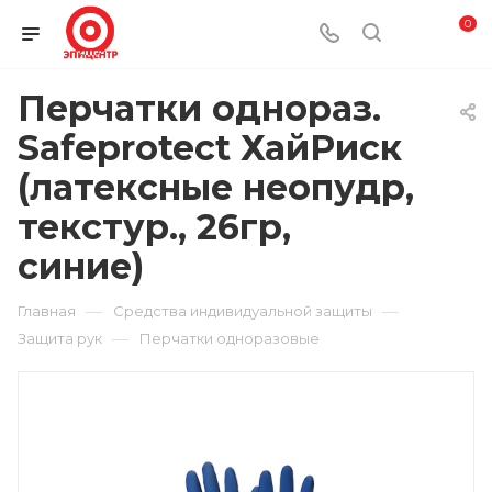
0
Перчатки однораз.
Safeprotect ХайРиск
(латексные неопудр,
текстур., 26гр,
синие)
—
—
Главная
Средства индивидуальной защиты
—
Защита рук
Перчатки одноразовые