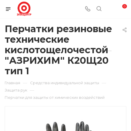
0
Перчатки резиновые
технические
кислотощелочестойкие
"АЗРИХИМ" К20Щ20
тип 1
—
—
Главная
Средства индивидуальной защиты
—
Защита рук
Перчатки для защиты от химических воздействий