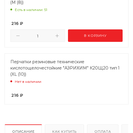
(M (8))
Есть в наличии: 51
216
₽
В КОРЗИНУ
Перчатки резиновые технические
кислотощелочестойкие "АЗРИХИМ" К20Щ20 тип 1
(XL (10))
Нет в наличии
216
₽
ОПИСАНИЕ
КАК КУПИТЬ
ОПЛАТА
Д