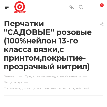
0
Перчатки
"САДОВЫЕ" розовые
(100%нейлон 13-го
класса вязки,с
принтом,покрытие-
прозрачный нитрил)
—
—
Главная
Средства индивидуальной защиты
—
Защита рук
Перчатки для защиты от механических воздействий