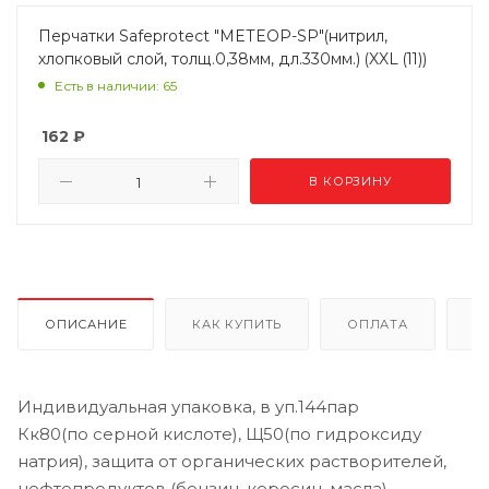
Перчатки Safeprotect "МЕТЕОР-SP"(нитрил,
хлопковый слой, толщ.0,38мм, дл.330мм.) (XXL (11))
Есть в наличии: 65
162
₽
В КОРЗИНУ
ОПИСАНИЕ
КАК КУПИТЬ
ОПЛАТА
Д
Индивидуальная упаковка, в уп.144пар
Кк80(по серной кислоте), Щ50(по гидроксиду
натрия), защита от органических растворителей,
нефтепродуктов (бензин, керосин, масла),