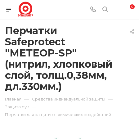
0
Перчатки
Safeprotect
"МЕТЕОР-SP"
(нитрил, хлопковый
слой, толщ.0,38мм,
дл.330мм.)
—
—
Главная
Средства индивидуальной защиты
—
Защита рук
Перчатки для защиты от химических воздействий