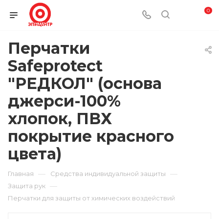
0
Перчатки
Safeprotect
"РЕДКОЛ" (основа
джерси-100%
хлопок, ПВХ
покрытие красного
цвета)
—
—
Главная
Средства индивидуальной защиты
—
Защита рук
Перчатки для защиты от химических воздействий