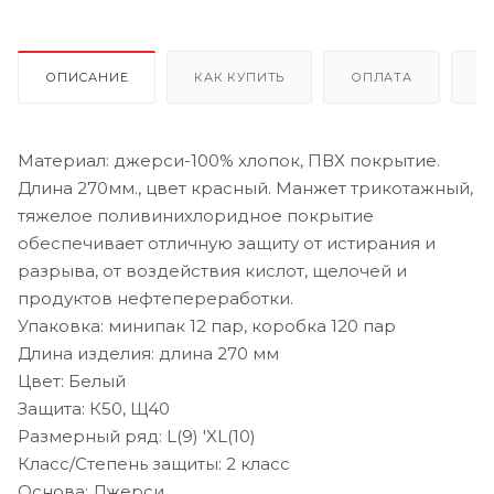
ОПИСАНИЕ
КАК КУПИТЬ
ОПЛАТА
Д
Материал: джерси-100% хлопок, ПВХ покрытие.
Длина 270мм., цвет красный. Манжет трикотажный,
тяжелое поливинихлоридное покрытие
обеспечивает отличную защиту от истирания и
разрыва, от воздействия кислот, щелочей и
продуктов нефтепереработки.
Упаковка: минипак 12 пар, коробка 120 пар
Длина изделия: длина 270 мм
Цвет: Белый
Защита: К50, Щ40
Размерный ряд: L(9) 'XL(10)
Класс/Степень защиты: 2 класс
Основа: Джерси