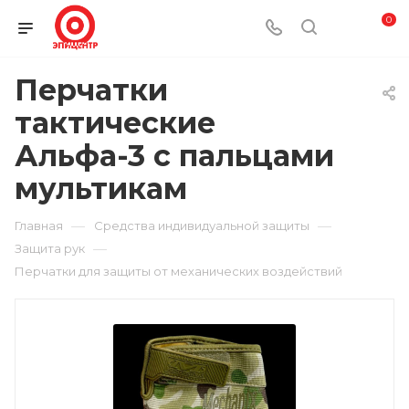
0
Перчатки
тактические
Альфа-3 с пальцами
мультикам
—
—
Главная
Средства индивидуальной защиты
—
Защита рук
Перчатки для защиты от механических воздействий