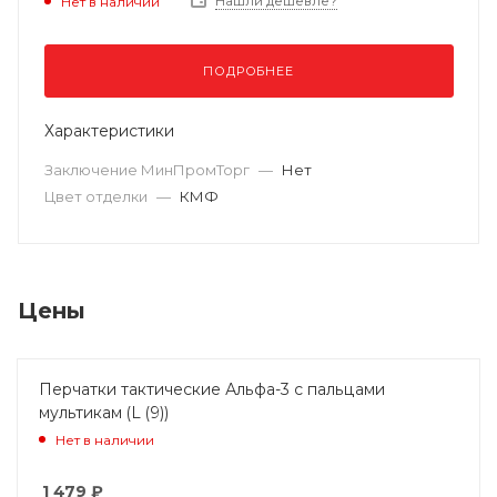
Нашли дешевле?
Нет в наличии
ПОДРОБНЕЕ
Характеристики
Заключение МинПромТорг
—
Нет
Цвет отделки
—
КМФ
Цены
Перчатки тактические Альфа-3 с пальцами
мультикам (L (9))
Нет в наличии
1 479
₽