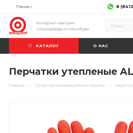
8 (841
Пенза
Интернет-магазин
спецодежды и спецобуви
КАТАЛОГ
О НАС
Перчатки утепленые ALA
—
—
Главная
Средства индивидуальной защиты
Защита 