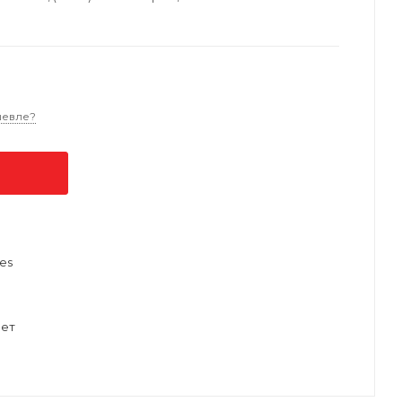
шевле?
es
ет