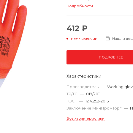
Подробности
412 ₽
Нашли де
Нет в наличии
ПОДРОБНЕЕ
Характеристики
Производитель
—
Working glov
ТР/ТС
—
019/2011
ГОСТ
—
12.4.252-2013
Заключение МинПромТорг
—
Н
Все характеристики