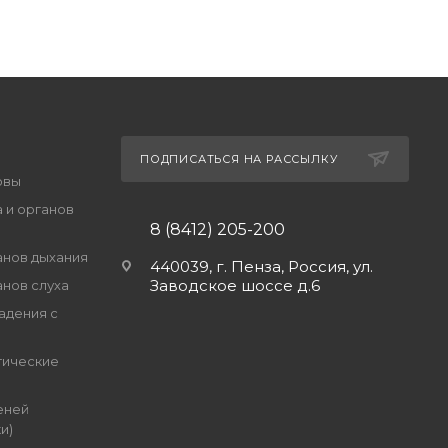
ПОДПИСАТЬСЯ НА РАССЫЛКУ
овы
 и органов
8 (8412) 205-200
анов дыхания
440039, г. Пенза, Россия, ул.
Заводское шоссе д.6
анов слуха
адения с
гические
еней
и)