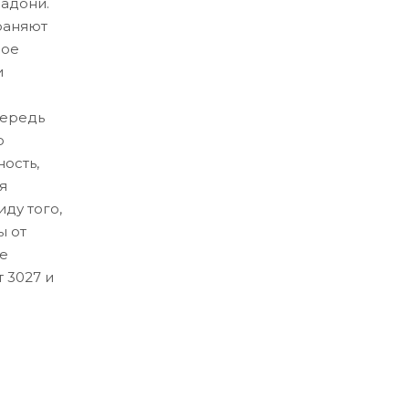
адони.
раняют
ное
и
чередь
о
ость,
я
ду того,
ы от
ые
 3027 и