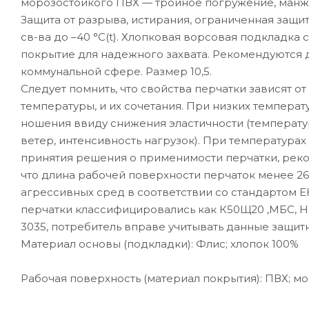
морозостойкого ПВХ — тройное погружение, манже
Защита от разрыва, истирания, ограниченная защи
св-ва до –40 °С(t). Хлопковая ворсовая подкладка 
покрытие для надежного захвата. Рекомендуются 
коммунальной сфере. Размер 10,5.
Следует помнить, что свойства перчатки зависят 
температуры, и их сочетания. При низких темпера
ношения ввиду снижения эластичности (температур
ветер, интенсивность нагрузок). При температурах
принятия решения о применимости перчатки, реко
что длина рабочей поверхности перчаток менее 26
агрессивных сред в соответствии со стандартом Е
перчатки классифицировались как К50Щ20 ,МБС, НМС
3035, потребитель вправе учитывать данные защит
Материал основы (подкладки): Флис; хлопок 100%
Рабочая поверхность (материал покрытия): ПВХ; м