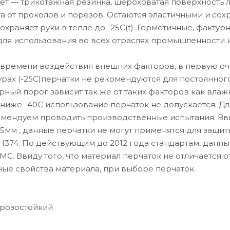
т — трикотажная резинка, шероховатая поверхность л
та от проколов и порезов. Остаются эластичными и сох
сохраняет руки в тепле до -25С(t). Герметичные, фактур
для использования во всех отраслях промышленности 
от времени воздействия внешних факторов, в первую о
турах (-25С)перчатки не рекомендуются для постоянног
ный порог зависит так же от таких факторов как влажн
 ниже -40С использование перчаток не допускается. Дл
мендуем проводить производственные испытания. Вви
5мм , данные перчатки не могут применятся для защит
Н374. По действующим до 2012 года стандартам, данн
. Ввиду того, что материал перчаток не отличается от
ные свойства материала, при выборе перчаток.
орозостойкий