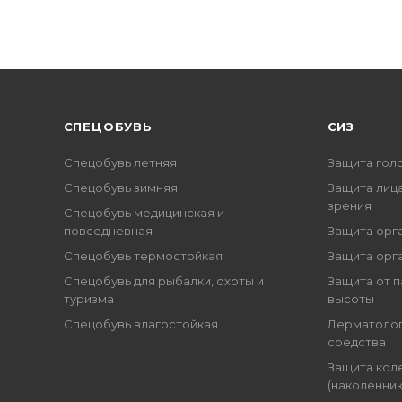
CПЕЦОБУВЬ
СИЗ
Спецобувь летняя
Защита гол
Спецобувь зимняя
Защита лица
зрения
Спецобувь медицинская и
повседневная
Защита орг
Спецобувь термостойкая
Защита орг
Спецобувь для рыбалки, охоты и
Защита от п
туризма
высоты
Спецобувь влагостойкая
Дерматоло
средства
Защита кол
(наколенник