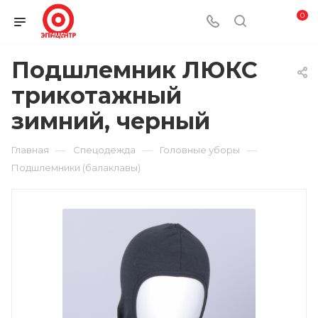
0
Подшлемник ЛЮКС
трикотажный
зимний, черный
—
—
—
Главная
Спецодежда
Головные уборы
Подшлемники (балаклавы)