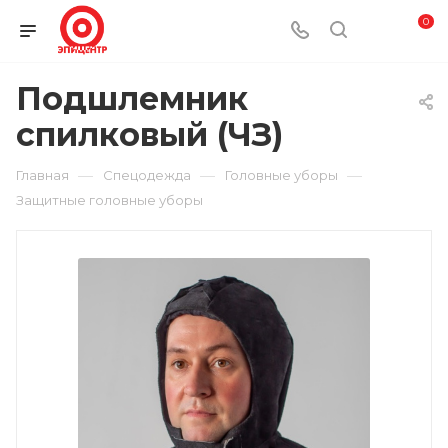
0
Подшлемник
спилковый (ЧЗ)
—
—
—
Главная
Спецодежда
Головные уборы
Защитные головные уборы