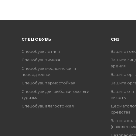
CПЕЦОБУВЬ
СИЗ
Спецобувь летняя
Защита гол
Спецобувь зимняя
Защита лица
зрения
Спецобувь медицинская и
повседневная
Защита орг
Спецобувь термостойкая
Защита орг
Спецобувь для рыбалки, охоты и
Защита от п
туризма
высоты
Спецобувь влагостойкая
Дерматоло
средства
Защита кол
(наколенник
Безопаснос