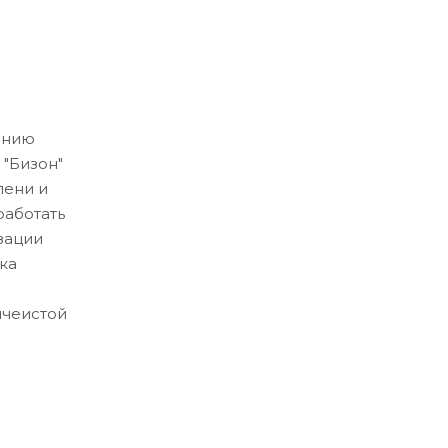
анию
 "Бизон"
лени и
работать
зации
ка
ячеистой