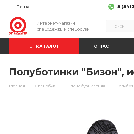
8 (841
Пенза
Интернет-магазин
спецодежды и спецобуви
КАТАЛОГ
О НАС
Полуботинки "Бизон", и
—
—
—
Главная
Спецобувь
Спецобувь летняя
Полубот