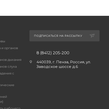
ПОДПИСАТЬСЯ НА РАССЫЛКУ
овы
 и органов
8 (8412) 205-200
анов дыхания
440039, г. Пенза, Россия, ул.
Заводское шоссе д.6
анов слуха
адения с
гические
еней
и)
ть рабочего