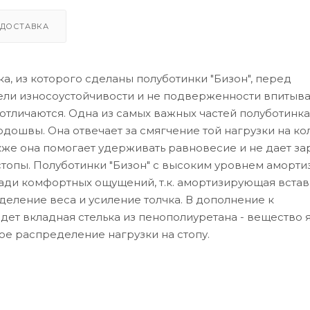
ДОСТАВКА
, из которого сделаны полуботинки "Бизон", перед
тели износоустойчивости и не подверженности впитыв
отличаются. Одна из самых важных частей полуботинка
дошвы. Она отвечает за смягчение той нагрузки на ко
кже она помогает удерживать равновесие и не дает за
стопы. Полуботинки "Бизон" с высоким уровнем аморти
 ради комфортных ощущений, т.к. амортизирующая встав
деление веса и усиление толчка. В дополнение к
идет вкладная стелька из пенополиуретана - вещество 
ое распределение нагрузки на стопу.