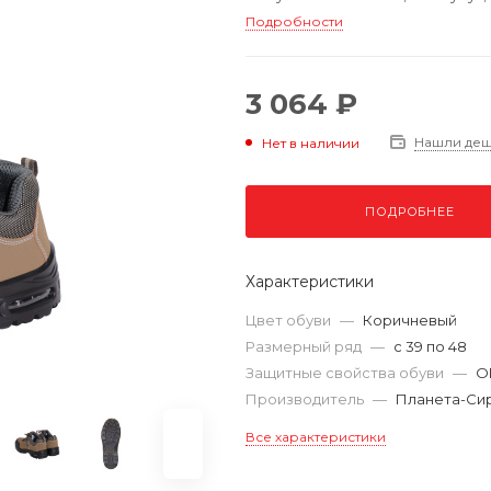
Подробности
3 064 ₽
Нашли де
Нет в наличии
ПОДРОБНЕЕ
Характеристики
Цвет обуви
—
Коричневый
Размерный ряд
—
с 39 по 48
Защитные свойства обуви
—
О
Производитель
—
Планета-Си
Все характеристики