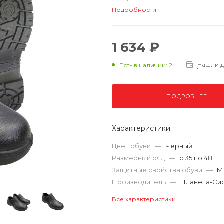
Подробности
1 634 ₽
Нашли 
Есть в наличии: 2
ПОДРОБНЕЕ
Характеристики
Цвет обуви
—
Черный
Размерный ряд
—
с 35 по 48
Защитные свойства обуви
—
М
Производитель
—
Планета-Си
Все характеристики