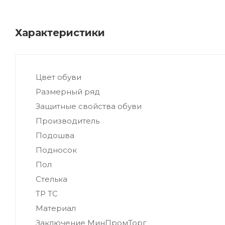
Характеристики
Цвет обуви
Размерный ряд
Защитные свойства обуви
Производитель
Подошва
Подносок
Пол
Стелька
ТР ТС
Материал
Заключение МинПромТорг