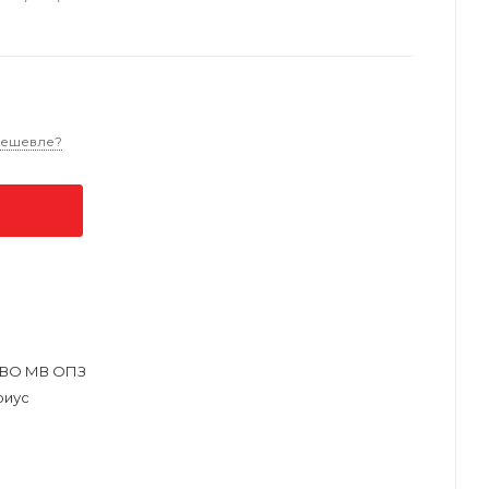
дешевле?
ВО МВ ОПЗ
риус