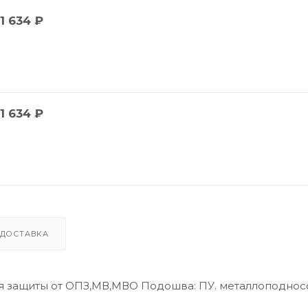
1 634
₽
1 634
₽
ДОСТАВКА
я защиты от ОПЗ,МВ,МВО Подошва: ПУ. металлоподнос