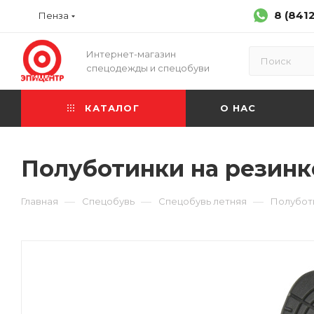
8 (841
Пенза
Интернет-магазин
спецодежды и спецобуви
КАТАЛОГ
О НАС
Полуботинки на резинке
—
—
—
Главная
Спецобувь
Спецобувь летняя
Полубот